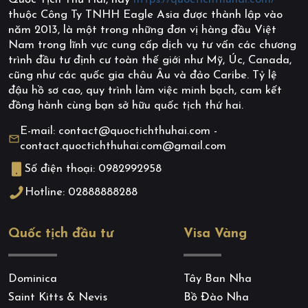
Quốc Tịch Thứ Hai, hay
https://quoctichthuhai.com/
thuộc Công Ty TNHH Eagle Asia được thành lập vào
năm 2013, là một trong những đơn vị hàng đầu Việt
Nam trong lĩnh vực cung cấp dịch vụ tư vấn các chương
trình đầu tư định cư toàn thế giới như Mỹ, Úc, Canada,
cũng như các quốc gia châu Âu và đảo Caribe. Tỷ lệ
đậu hồ sơ cao, quy trình làm việc minh bạch, cam kết
đồng hành cùng bạn sở hữu quốc tịch thứ hai.
E-mail: contact@quoctichthuhai.com -
contact.quoctichthuhai.com@gmail.com
Số điện thoại: 0982992958
Hotline: 02888888288
Quốc tịch đầu tư
Visa Vàng
Dominica
Tây Ban Nha
Saint Kitts & Nevis
Bồ Đào Nha