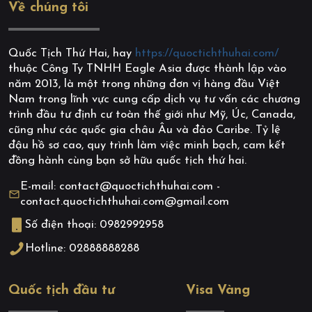
Về chúng tôi
Quốc Tịch Thứ Hai, hay
https://quoctichthuhai.com/
thuộc Công Ty TNHH Eagle Asia được thành lập vào
năm 2013, là một trong những đơn vị hàng đầu Việt
Nam trong lĩnh vực cung cấp dịch vụ tư vấn các chương
trình đầu tư định cư toàn thế giới như Mỹ, Úc, Canada,
cũng như các quốc gia châu Âu và đảo Caribe. Tỷ lệ
đậu hồ sơ cao, quy trình làm việc minh bạch, cam kết
đồng hành cùng bạn sở hữu quốc tịch thứ hai.
E-mail: contact@quoctichthuhai.com -
contact.quoctichthuhai.com@gmail.com
Số điện thoại: 0982992958
Hotline: 02888888288
Quốc tịch đầu tư
Visa Vàng