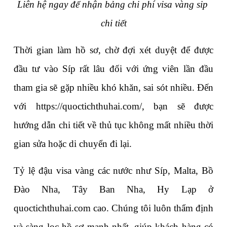
Liên hệ ngay để nhận bảng chi phí visa vàng sip 
chi tiết
Thời gian làm hồ sơ, chờ đợi xét duyệt để được 
đầu tư vào Síp rất lâu đối với ứng viên lần đầu 
tham gia sẽ gặp nhiều khó khăn, sai sót nhiều. Đến 
với 
https://quoctichthuhai.com/
, bạn sẽ được 
hướng dẫn chi tiết về thủ tục không mất nhiều thời 
gian sửa hoặc di chuyển đi lại.
Tỷ lệ đậu visa vàng các nước như Síp, Malta, Bồ 
Đào Nha, Tây Ban Nha, Hy Lạp ở 
quoctichthuhai.com cao. Chúng tôi luôn thẩm định 
và sàng lọc hồ sơ mạnh nhất, giúp khách hàng có 