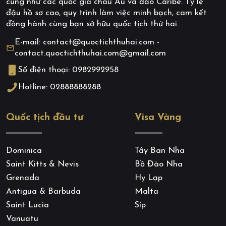
cũng như các quốc gia châu Âu và đảo Caribe. Tỷ lệ
đậu hồ sơ cao, quy trình làm việc minh bạch, cam kết
đồng hành cùng bạn sở hữu quốc tịch thứ hai.
E-mail: contact@quoctichthuhai.com -
contact.quoctichthuhai.com@gmail.com
Số điện thoại: 0982992958
Hotline: 02888888288
Quốc tịch đầu tư
Visa Vàng
Dominica
Tây Ban Nha
Saint Kitts & Nevis
Bồ Đào Nha
Grenada
Hy Lạp
Antigua & Barbuda
Malta
Saint Lucia
Síp
Vanuatu