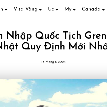
ch
Visa Vàng
Úc
Mỹ
Canada
ện Nhập Quốc Tịch Gren
Nhật Quy Định Mới Nhấ
13 tháng 6 2024