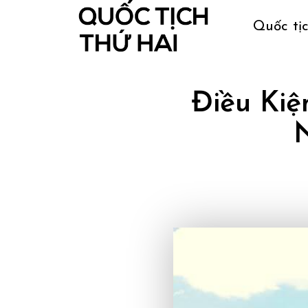
Quốc tị
Điều Ki