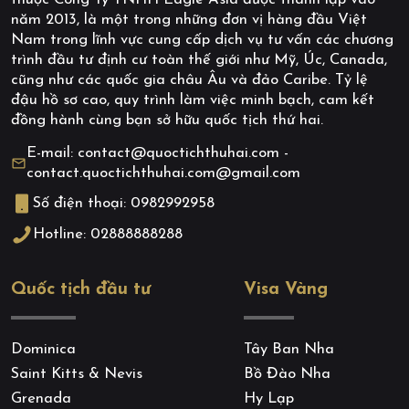
thuộc Công Ty TNHH Eagle Asia được thành lập vào
năm 2013, là một trong những đơn vị hàng đầu Việt
Nam trong lĩnh vực cung cấp dịch vụ tư vấn các chương
trình đầu tư định cư toàn thế giới như Mỹ, Úc, Canada,
cũng như các quốc gia châu Âu và đảo Caribe. Tỷ lệ
đậu hồ sơ cao, quy trình làm việc minh bạch, cam kết
đồng hành cùng bạn sở hữu quốc tịch thứ hai.
E-mail: contact@quoctichthuhai.com -
contact.quoctichthuhai.com@gmail.com
Số điện thoại: 0982992958
Hotline: 02888888288
Quốc tịch đầu tư
Visa Vàng
Dominica
Tây Ban Nha
Saint Kitts & Nevis
Bồ Đào Nha
Grenada
Hy Lạp