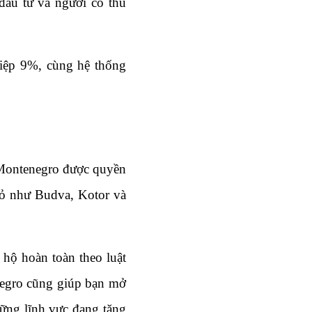
ầu tư và người có thu 
iệp 9%, cùng hệ thống 
Montenegro được quyền 
ỏ như Budva, Kotor và 
hộ hoàn toàn theo luật 
negro cũng giúp bạn mở 
hững lĩnh vực đang tăng 