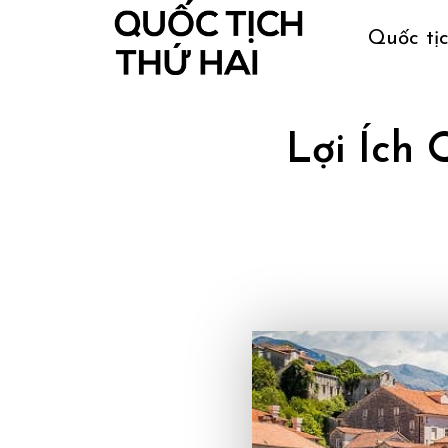
Quốc tị
Lợi Ích