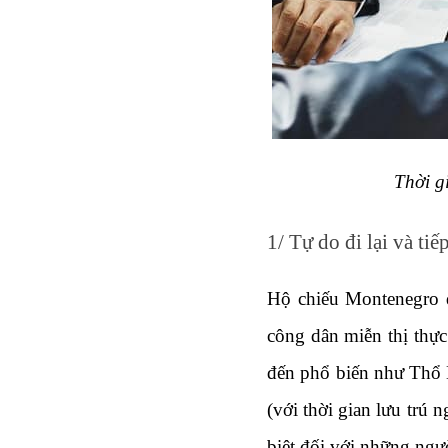
Thời g
1/ Tự do đi lại và ti
Hộ chiếu Montenegro đ
công dân miễn thị thực
đến phổ biến như Thổ 
(với thời gian lưu trú n
biệt đối với những ng