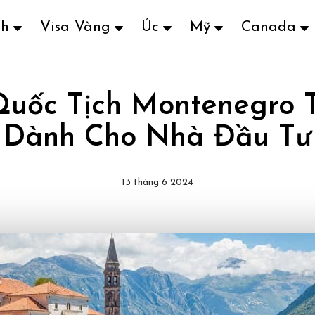
ch
Visa Vàng
Úc
Mỹ
Canada
 Quốc Tịch Montenegro T
Dành Cho Nhà Đầu Tư
13 tháng 6 2024