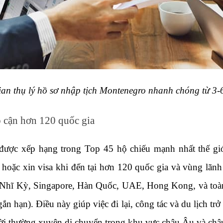
ian thụ lý hồ sơ nhập tịch Montenegro nhanh chóng từ 3-
ếp cận hơn 120 quốc gia
ược xếp hạng trong Top 45 hộ chiếu mạnh nhất thế gi
 hoặc xin visa khi đến tại hơn 120 quốc gia và vùng lãnh
Nhĩ Kỳ, Singapore, Hàn Quốc, UAE, Hong Kong, và toà
gắn hạn). Điều này giúp việc đi lại, công tác và du lịch trở
ười thường xuyên di chuyển trong khu vực châu Âu và châ