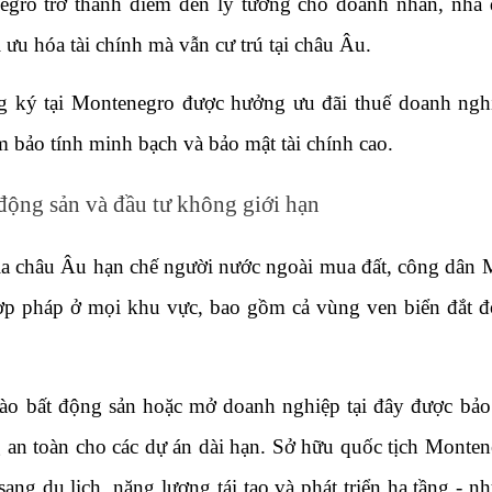
gro trở thành điểm đến lý tưởng cho doanh nhân, nhà đ
ưu hóa tài chính mà vẫn cư trú tại châu Âu.
 ký tại Montenegro được hưởng ưu đãi thuế doanh ngh
 bảo tính minh bạch và bảo mật tài chính cao.
động sản và đầu tư không giới hạn
ia châu Âu hạn chế người nước ngoài mua đất, công dân 
ợp pháp ở mọi khu vực, bao gồm cả vùng ven biển đắt đ
vào bất động sản hoặc mở doanh nghiệp tại đây được bảo 
g an toàn cho các dự án dài hạn. Sở hữu quốc tịch Monte
ng du lịch, năng lượng tái tạo và phát triển hạ tầng - n