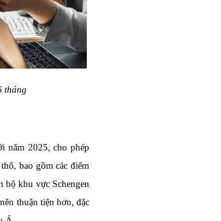
6 tháng
ới năm 2025, cho phép 
 thổ, bao gồm các điểm 
n bộ khu vực Schengen 
 nên thuận tiện hơn, đặc 
u Á.