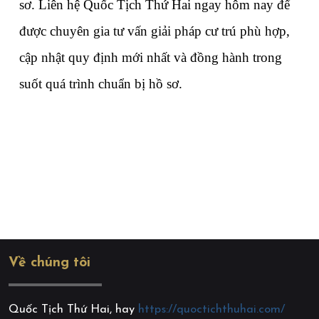
sơ. Liên hệ Quốc Tịch Thứ Hai ngay hôm nay để 
được chuyên gia tư vấn giải pháp cư trú phù hợp, 
cập nhật quy định mới nhất và đồng hành trong 
suốt quá trình chuẩn bị hồ sơ.
Về chúng tôi
Quốc Tịch Thứ Hai, hay
https://quoctichthuhai.com/