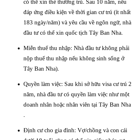
có thể xin thẻ thường trú. Sau 10 năm, nếu 
đáp ứng điều kiện về thời gian cư trú (ít nhất 
183 ngày/năm) và yêu cầu về ngôn ngữ, nhà 
đầu tư có thể xin quốc tịch Tây Ban Nha​.
Miễn thuế thu nhập: Nhà đầu tư không phải 
nộp thuế thu nhập nếu không sinh sống ở 
Tây Ban Nha​)​.
Quyền làm việc: Sau khi sở hữu visa cư trú 2 
năm, nhà đầu tư có quyền làm việc như một 
doanh nhân hoặc nhân viên tại Tây Ban Nha​​
.
Định cư cho gia đình: Vợ/chồng và con cái 