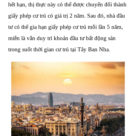
hết hạn, thị thực này có thể được chuyển đổi thành 
giấy phép cư trú có giá trị 2 năm. Sau đó, nhà đầu 
tư có thể gia hạn giấy phép cư trú mỗi lần 5 năm, 
miễn là vẫn duy trì khoản đầu tư bất động sản 
trong suốt thời gian cư trú tại Tây Ban Nha.