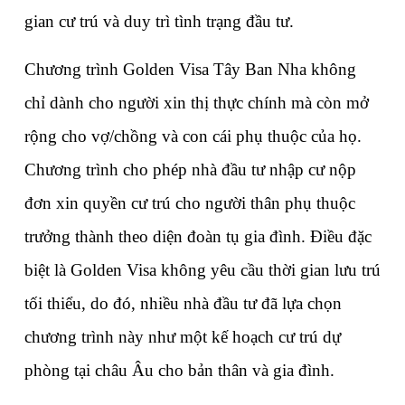
gian cư trú và duy trì tình trạng đầu tư.
Chương trình Golden Visa Tây Ban Nha không 
chỉ dành cho người xin thị thực chính mà còn mở 
rộng cho vợ/chồng và con cái phụ thuộc của họ. 
Chương trình cho phép nhà đầu tư nhập cư nộp 
đơn xin quyền cư trú cho người thân phụ thuộc 
trưởng thành theo diện đoàn tụ gia đình. Điều đặc 
biệt là Golden Visa không yêu cầu thời gian lưu trú 
tối thiểu, do đó, nhiều nhà đầu tư đã lựa chọn 
chương trình này như một kế hoạch cư trú dự 
phòng tại châu Âu cho bản thân và gia đình.