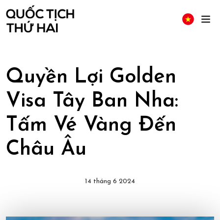
Quyền Lợi Golden
Visa Tây Ban Nha:
Tấm Vé Vàng Đến
Châu Âu
14 tháng 6 2024