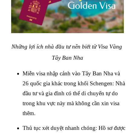
Những lợi ích nhà đầu tư nên biết từ Visa Vàng 
Tây Ban Nha
Miễn visa nhập cảnh vào Tây Ban Nha và 
26 quốc gia khác trong khối Schengen: Nhà 
đầu tư và gia đình có thể di chuyển tự do 
trong khu vực này mà không cần xin visa 
thêm​.
Thủ tục xét duyệt nhanh chóng: Hồ sơ được 