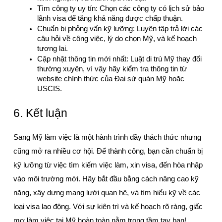
Tìm công ty uy tín: Chọn các công ty có lịch sử bảo 
lãnh visa để tăng khả năng được chấp thuận.
Chuẩn bị phỏng vấn kỹ lưỡng: Luyện tập trả lời các 
câu hỏi về công việc, lý do chọn Mỹ, và kế hoạch 
tương lai.
Cập nhật thông tin mới nhất: Luật di trú Mỹ thay đổi 
thường xuyên, vì vậy hãy kiểm tra thông tin từ 
website chính thức của Đại sứ quán Mỹ hoặc 
USCIS.
6. Kết luận
Sang Mỹ làm việc là một hành trình đầy thách thức nhưng 
cũng mở ra nhiều cơ hội. Để thành công, bạn cần chuẩn bị 
kỹ lưỡng từ việc tìm kiếm việc làm, xin visa, đến hòa nhập 
vào môi trường mới. Hãy bắt đầu bằng cách nâng cao kỹ 
năng, xây dựng mạng lưới quan hệ, và tìm hiểu kỹ về các 
loại visa lao động. Với sự kiên trì và kế hoạch rõ ràng, giấc 
mơ làm việc tại Mỹ hoàn toàn nằm trong tầm tay bạn!