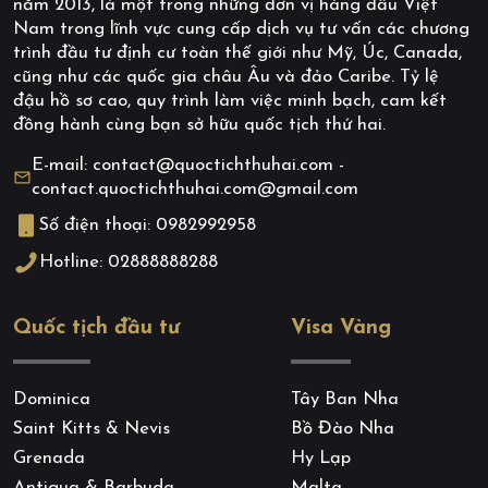
năm 2013, là một trong những đơn vị hàng đầu Việt
Nam trong lĩnh vực cung cấp dịch vụ tư vấn các chương
trình đầu tư định cư toàn thế giới như Mỹ, Úc, Canada,
cũng như các quốc gia châu Âu và đảo Caribe. Tỷ lệ
đậu hồ sơ cao, quy trình làm việc minh bạch, cam kết
đồng hành cùng bạn sở hữu quốc tịch thứ hai.
E-mail: contact@quoctichthuhai.com -
contact.quoctichthuhai.com@gmail.com
Số điện thoại: 0982992958
Hotline: 02888888288
Quốc tịch đầu tư
Visa Vàng
Dominica
Tây Ban Nha
Saint Kitts & Nevis
Bồ Đào Nha
Grenada
Hy Lạp
Antigua & Barbuda
Malta