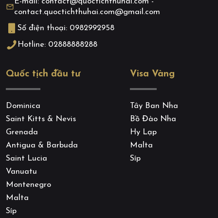
E-mail: contact@quoctichthuhai.com -
contact.quoctichthuhai.com@gmail.com
Số điện thoại: 0982992958
Hotline: 02888888288
Quốc tịch đầu tư
Visa Vàng
Dominica
Tây Ban Nha
Saint Kitts & Nevis
Bồ Đào Nha
Grenada
Hy Lạp
Antigua & Barbuda
Malta
Saint Lucia
Síp
Vanuatu
Montenegro
Malta
Síp