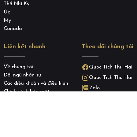
Thổ Nhĩ Kỳ
Úc
Mỹ
Canada
Liên kết nhanh
Theo dõi chúng tôi
Về chúng tôi
Quoc Tich Thu Hai
Đội ngũ nhân sự
Quoc Tich Thu Hai
Các điều khoản và điều kiện
Zalo
Chính sách bảo mật
Chính sách cookie
Blog
Liên hệ
Bản quyền thuộc về
quoctichthuhai.com
. A brand of