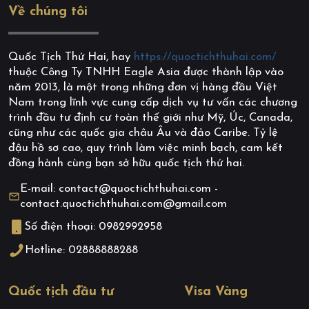
Về chúng tôi
Quốc Tịch Thứ Hai, hay
https://quoctichthuhai.com/
thuộc Công Ty TNHH Eagle Asia được thành lập vào
năm 2013, là một trong những đơn vị hàng đầu Việt
Nam trong lĩnh vực cung cấp dịch vụ tư vấn các chương
trình đầu tư định cư toàn thế giới như Mỹ, Úc, Canada,
cũng như các quốc gia châu Âu và đảo Caribe. Tỷ lệ
đậu hồ sơ cao, quy trình làm việc minh bạch, cam kết
đồng hành cùng bạn sở hữu quốc tịch thứ hai.
E-mail: contact@quoctichthuhai.com -
contact.quoctichthuhai.com@gmail.com
Số điện thoại: 0982992958
Hotline: 02888888288
Quốc tịch đầu tư
Visa Vàng