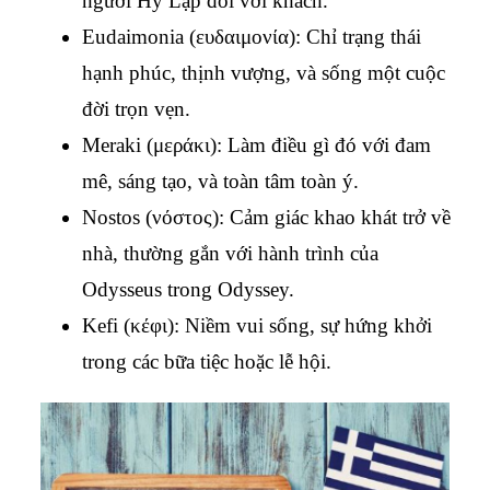
người Hy Lạp đối với khách.
Eudaimonia (ευδαιμονία): Chỉ trạng thái 
hạnh phúc, thịnh vượng, và sống một cuộc 
đời trọn vẹn.
Meraki (μεράκι): Làm điều gì đó với đam 
mê, sáng tạo, và toàn tâm toàn ý.
Nostos (νόστος): Cảm giác khao khát trở về 
nhà, thường gắn với hành trình của 
Odysseus trong Odyssey.
Kefi (κέφι): Niềm vui sống, sự hứng khởi 
trong các bữa tiệc hoặc lễ hội.