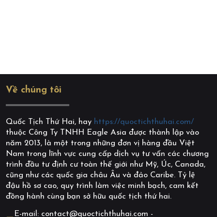
Về chúng tôi
Quốc Tịch Thứ Hai, hay
https://quoctichthuhai.com/
thuộc Công Ty TNHH Eagle Asia được thành lập vào
năm 2013, là một trong những đơn vị hàng đầu Việt
Nam trong lĩnh vực cung cấp dịch vụ tư vấn các chương
trình đầu tư định cư toàn thế giới như Mỹ, Úc, Canada,
cũng như các quốc gia châu Âu và đảo Caribe. Tỷ lệ
đậu hồ sơ cao, quy trình làm việc minh bạch, cam kết
đồng hành cùng bạn sở hữu quốc tịch thứ hai.
E-mail: contact@quoctichthuhai.com -