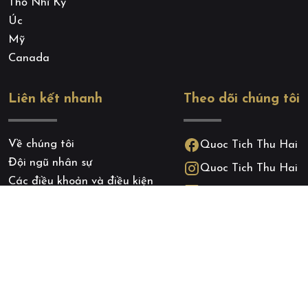
Thổ Nhĩ Kỳ
Úc
Mỹ
Canada
Liên kết nhanh
Theo dõi chúng tôi
Về chúng tôi
Quoc Tich Thu Hai
Đội ngũ nhân sự
Quoc Tich Thu Hai
Các điều khoản và điều kiện
Zalo
Chính sách bảo mật
Chính sách cookie
Blog
Liên hệ
Bản quyền thuộc về
quoctichthuhai.com
. A brand of