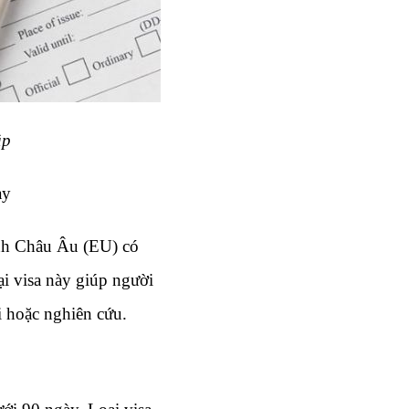
ập
ay
inh Châu Âu (EU) có 
i visa này giúp người 
i hoặc nghiên cứu.