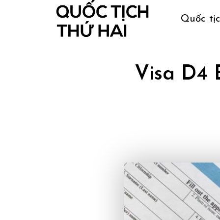
Quốc tị
Visa D4