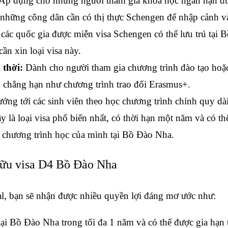
Áp dụng cho những người tham gia khóa học ngắn hạn dướ
 những công dân cần có thị thực Schengen để nhập cảnh 
 các quốc gia được miễn visa Schengen có thể lưu trú tại B
ần xin loại visa này.
 thời: 
Dành cho người tham gia chương trình đào tạo hoặc 
 chẳng hạn như chương trình trao đổi Erasmus+.
ớng tới các sinh viên theo học chương trình chính quy dài
Đây là loại visa phổ biến nhất, có thời hạn một năm và có th
c chương trình học của mình tại Bồ Đào Nha.
hữu visa D4 Bồ Đào Nha
l, bạn sẽ nhận được nhiều quyền lợi đáng mơ ước như:
ại Bồ Đào Nha trong tối đa 1 năm và có thể được gia hạn