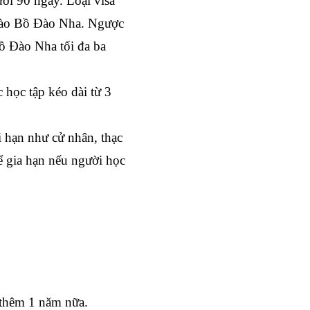
i 90 ngày. Loại visa 
vào Bồ Đào Nha. Ngược 
ồ Đào Nha tối đa ba 
học tập kéo dài từ 3 
 hạn như cử nhân, thạc 
ể gia hạn nếu người học 
 thêm 1 năm nữa.