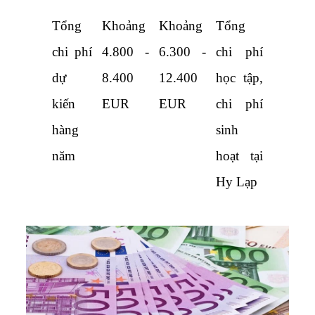
Tổng 
Khoảng 
Khoảng 
Tổng 
chi phí 
4.800 - 
6.300 - 
chi phí 
dự 
8.400 
12.400 
học tập, 
kiến 
EUR
EUR
chi phí 
hàng 
sinh 
năm
hoạt tại 
Hy Lạp