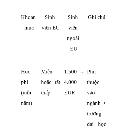
Khoản 
Sinh 
Sinh 
Ghi chú
mục
viên EU
viên 
ngoài 
EU
Học 
Miễn 
1.500 - 
Phụ 
phí 
hoặc rất 
4.000 
thuộc 
(mỗi 
thấp
EUR
vào 
năm)
ngành + 
trường 
đại học 