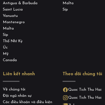
Antigua & Barbuda
Malta
Saint Lucia
Síp
Vanuatu
Montenegro
Malta
Síp
Thổ Nhĩ Kỳ
Úc
Mỹ
Canada
Liên kết nhanh
Theo dõi chúng tôi
Về chúng tôi
Quoc Tich Thu Hai
Đội ngũ nhân sự
Quoc Tich Thu Hai
Các điều khoản và điều kiện