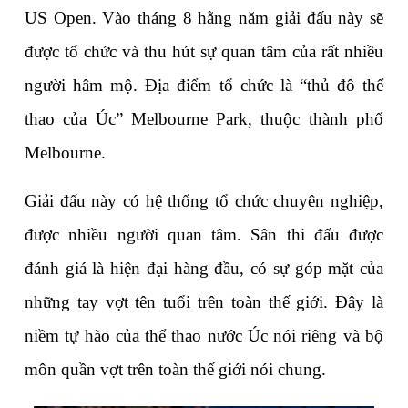
US Open. Vào tháng 8 hằng năm giải đấu này sẽ 
được tổ chức và thu hút sự quan tâm của rất nhiều 
người hâm mộ. Địa điểm tổ chức là “thủ đô thể 
thao của Úc” Melbourne Park, thuộc thành phố 
Melbourne.
Giải đấu này có hệ thống tổ chức chuyên nghiệp, 
được nhiều người quan tâm. Sân thi đấu được 
đánh giá là hiện đại hàng đầu, có sự góp mặt của 
những tay vợt tên tuổi trên toàn thế giới. Đây là 
niềm tự hào của thể thao nước Úc nói riêng và bộ 
môn quần vợt trên toàn thế giới nói chung.