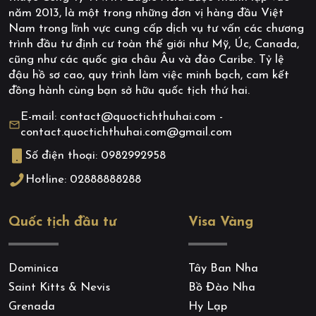
năm 2013, là một trong những đơn vị hàng đầu Việt
Nam trong lĩnh vực cung cấp dịch vụ tư vấn các chương
trình đầu tư định cư toàn thế giới như Mỹ, Úc, Canada,
cũng như các quốc gia châu Âu và đảo Caribe. Tỷ lệ
đậu hồ sơ cao, quy trình làm việc minh bạch, cam kết
đồng hành cùng bạn sở hữu quốc tịch thứ hai.
E-mail: contact@quoctichthuhai.com -
contact.quoctichthuhai.com@gmail.com
Số điện thoại: 0982992958
Hotline: 02888888288
Quốc tịch đầu tư
Visa Vàng
Dominica
Tây Ban Nha
Saint Kitts & Nevis
Bồ Đào Nha
Grenada
Hy Lạp