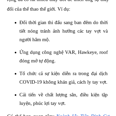
đổi của thể thao thế giới. Ví dụ:
Đổi thời gian thi đấu sang ban đêm do thời 
tiết nóng tránh ảnh hưởng các tay vợt và 
người hâm mộ.
Ứng dụng công nghệ VAR, Hawkeye, roof 
đóng mở tự động.
Tổ chức cả sự kiện diễn ra trong đại dịch 
COVID-19 không khán giả, cách ly tay vợt.
Cải tiến về chất lượng sân, điều kiện tập 
luyện, phúc lợi tay vợt.