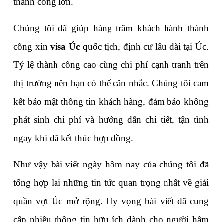
thành công lớn.
Chúng tôi đã giúp hàng trăm khách hành thành 
công xin 
visa Úc
 quốc tịch, định cư lâu dài tại Úc. 
Tỷ lệ thành công cao cùng chi phí cạnh tranh trên 
thị trường nên bạn có thể cân nhắc. Chúng tôi cam 
kết bảo mật thông tin khách hàng, đảm bảo không 
phát sinh chi phí và hướng dẫn chi tiết, tận tình 
ngay khi đã kết thúc hợp đồng.
Như vậy bài viết ngày hôm nay của chúng tôi đã 
tổng hợp lại những tin tức quan trọng nhất về giải 
quần vợt Úc mở rộng. Hy vọng bài viết đã cung 
cấp nhiều thông tin hữu ích dành cho người hâm 