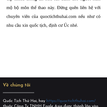
mộ bộ môn thể thao này. Đừng quên liên hệ với 
chuyên viên của quoctichthuhai.com nếu như có 
nhu cầu xin quốc tịch, định cư Úc nhé.
Về chúng tôi
Quốc Tịch Thứ Hai, hay
https://quoctichthuhai.com/
thuộc Công Ty TNHH Eagle Asia được thành lập vào