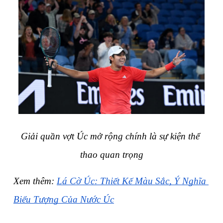
Giải quần vợt Úc mở rộng chính là sự kiện thể 
thao quan trọng
Xem thêm: 
Lá Cờ Úc: Thiết Kế Màu Sắc, Ý Nghĩa 
Biểu Tượng Của Nước Úc