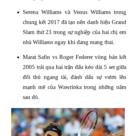
Serena Williams và Venus Williams trong 
chung kết 2017 đã tạo nên danh hiệu Grand 
Slam thứ 23 trong sự nghiệp của hai chị em 
nhà Williams ngay khi đang mang thai.
Marat Safin vs Roger Federer vòng bán kết 
2005 trải qua hai trận đấu kéo dài 5 set giữa 
đối thủ ngang tài, đánh dấu sự vươn lên 
mạnh mẽ của Wawrinka trong những năm 
sau đó.