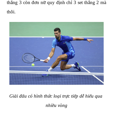
thắng 3 còn đơn nữ quy định chỉ 3 set thắng 2 mà 
thôi.
Giải đấu có hình thức loại trực tiếp dễ hiểu qua 
nhiều vòng